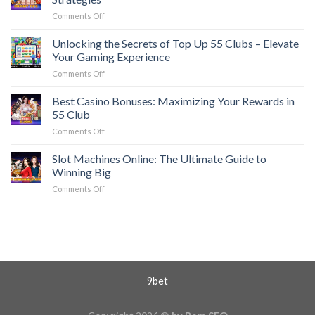
Club
at
on
Comments Off
–
55
Rummy
Top
Club
Tips
#1
Unlocking the Secrets of Top Up 55 Clubs – Elevate
–
Gaming
Your Gaming Experience
Elevate
Platform
on
Comments Off
Your
in
Unlocking
Game
Indian
the
Best Casino Bonuses: Maximizing Your Rewards in
with
Secrets
Proven
55 Club
of
Strategies
on
Comments Off
Top
Best
Up
Casino
Slot Machines Online: The Ultimate Guide to
55
Bonuses:
Clubs
Winning Big
Maximizing
–
on
Comments Off
Your
Elevate
Slot
Rewards
Your
Machines
in
Gaming
Online:
55
Experience
The
Club
Ultimate
Guide
to
9bet
Winning
Big